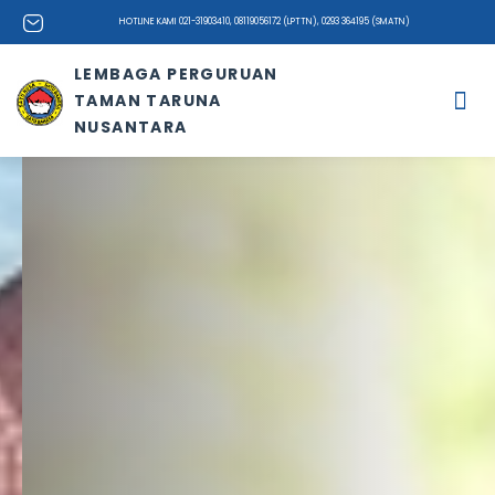
HOTLINE KAMI 021-31903410, 08119056172 (LPTTN), 0293 364195 (SMATN)
LEMBAGA PERGURUAN
TAMAN TARUNA
NUSANTARA