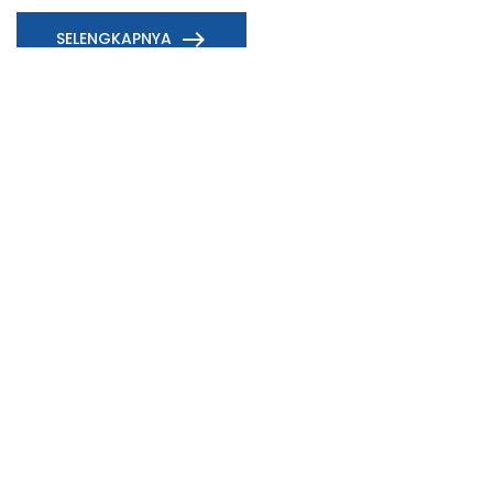
east
SELENGKAPNYA
BERITA